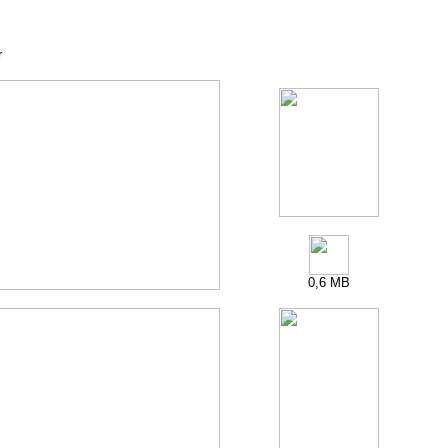
r
0,6 MB