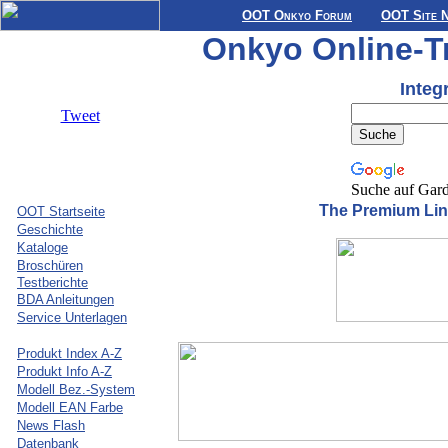
OOT Onkyo Forum
OOT Site 
Onkyo Online-Tre
Integ
Tweet
Suche auf Gar
The Premium Lin
OOT Startseite
Geschichte
Kataloge
Broschüren
Testberichte
BDA Anleitungen
Service Unterlagen
Produkt Index A-Z
Produkt Info A-Z
Modell Bez.-System
Modell EAN Farbe
News Flash
Datenbank