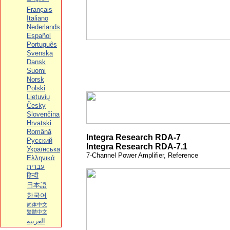
Français
Italiano
Nederlands
Español
Português
Svenska
Dansk
Suomi
Norsk
Polski
Lietuvių
Česky
Slovenčina
Hrvatski
Română
Integra Research RDA-7
Русский
Integra Research RDA-7.1
Українська
7-Channel Power Amplifier, Reference
Ελληνικά
עברית
हिन्दी
日本語
한국어
简体中文
繁體中文
العربية