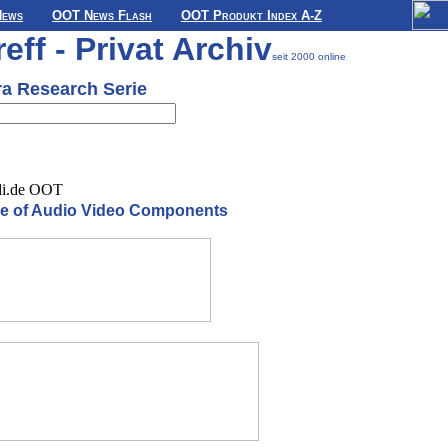
News
OOT News Flash
OOT Produkt Index A-Z
ff - Privat Archiv
seit 2000 online
ra Research Serie
di.de OOT
e of Audio Video Components