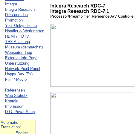
Integra
Integra Research RDC-7
Integra Research
Integra Research RDC-7.1
Dies und das
Processor/Preamplifier, Reference A/V Controlle
Promotion
Your Onkyo Home
Händler & Werkstätten
HDMI / HDTV
THX Anleitung
Museum (demnächst)
Webseiten Tipp
External Info Page
Unterstützung
Network Pixel Panel
Happy Day (Ex)
Film / Movie
Referenzen
Web-Statistk
Kontakt
Impressum
D.G. Privat-Shop
Automatic
Translation:
English