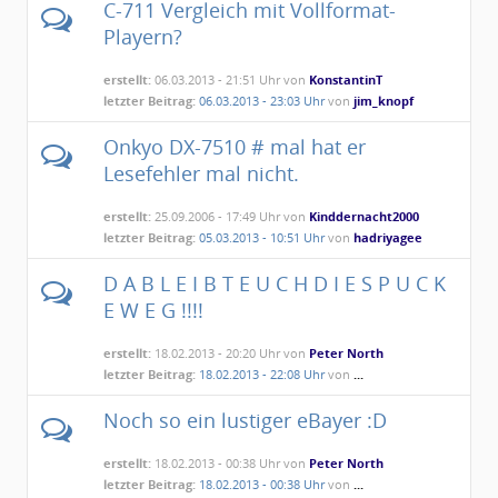
C-711 Vergleich mit Vollformat-
Playern?
erstellt:
06.03.2013 - 21:51 Uhr von
KonstantinT
letzter Beitrag:
06.03.2013 - 23:03 Uhr
von
jim_knopf
Onkyo DX-7510 # mal hat er
Lesefehler mal nicht.
erstellt:
25.09.2006 - 17:49 Uhr von
Kinddernacht2000
letzter Beitrag:
05.03.2013 - 10:51 Uhr
von
hadriyagee
D A B L E I B T E U C H D I E S P U C K
E W E G !!!!
erstellt:
18.02.2013 - 20:20 Uhr von
Peter North
letzter Beitrag:
18.02.2013 - 22:08 Uhr
von
...
Noch so ein lustiger eBayer :D
erstellt:
18.02.2013 - 00:38 Uhr von
Peter North
letzter Beitrag:
18.02.2013 - 00:38 Uhr
von
...