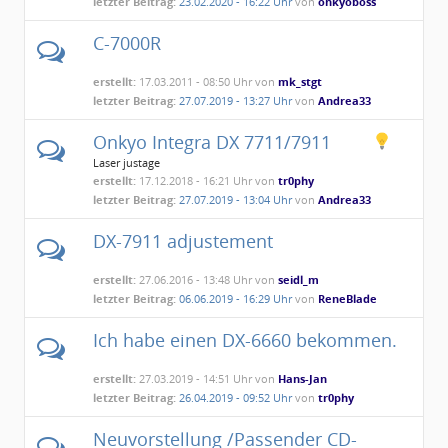
letzter Beitrag:
23.02.2020 - 16:22 Uhr
von
onkyoboss
C-7000R
erstellt:
17.03.2011 - 08:50 Uhr von
mk_stgt
letzter Beitrag:
27.07.2019 - 13:27 Uhr
von
Andrea33
Onkyo Integra DX 7711/7911
Laser justage
erstellt:
17.12.2018 - 16:21 Uhr von
tr0phy
letzter Beitrag:
27.07.2019 - 13:04 Uhr
von
Andrea33
DX-7911 adjustement
erstellt:
27.06.2016 - 13:48 Uhr von
seidl_m
letzter Beitrag:
06.06.2019 - 16:29 Uhr
von
ReneBlade
Ich habe einen DX-6660 bekommen.
erstellt:
27.03.2019 - 14:51 Uhr von
Hans-Jan
letzter Beitrag:
26.04.2019 - 09:52 Uhr
von
tr0phy
Neuvorstellung /Passender CD-