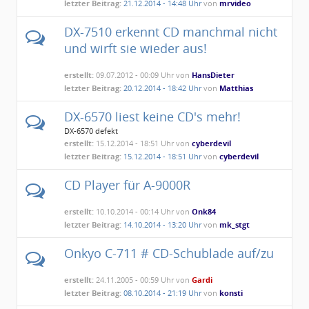
letzter Beitrag:
21.12.2014 - 14:48 Uhr
von
mrvideo
DX-7510 erkennt CD manchmal nicht
und wirft sie wieder aus!
erstellt:
09.07.2012 - 00:09 Uhr von
HansDieter
letzter Beitrag:
20.12.2014 - 18:42 Uhr
von
Matthias
DX-6570 liest keine CD's mehr!
DX-6570 defekt
erstellt:
15.12.2014 - 18:51 Uhr von
cyberdevil
letzter Beitrag:
15.12.2014 - 18:51 Uhr
von
cyberdevil
CD Player für A-9000R
erstellt:
10.10.2014 - 00:14 Uhr von
Onk84
letzter Beitrag:
14.10.2014 - 13:20 Uhr
von
mk_stgt
Onkyo C-711 # CD-Schublade auf/zu
erstellt:
24.11.2005 - 00:59 Uhr von
Gardi
letzter Beitrag:
08.10.2014 - 21:19 Uhr
von
konsti